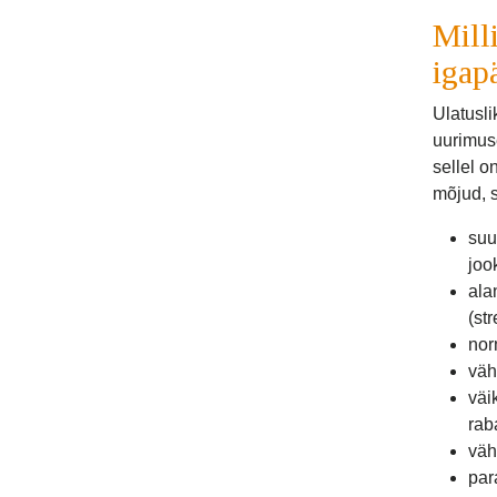
Mill
igap
Ulatusli
uurimus
sellel 
mõjud, 
suu
joo
ala
(st
nor
väh
väi
rab
väh
par