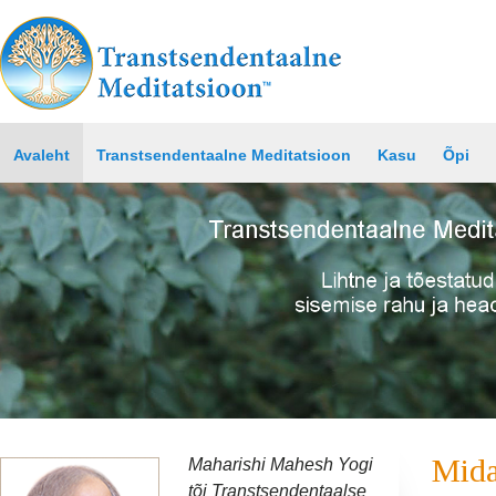
Avaleht
Transtsendentaalne Meditatsioon
Kasu
Õpi
Mida
Maharishi Mahesh Yogi
tõi Transtsendentaalse