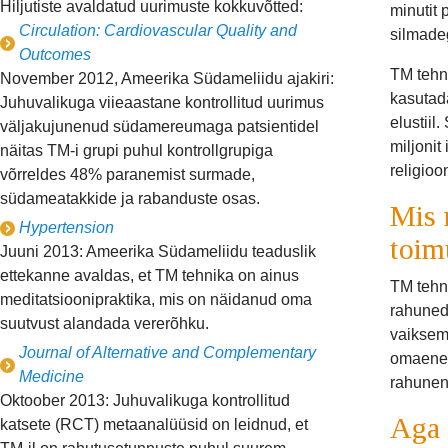
Hiljutiste avaldatud uurimuste kokkuvõtted:
minutit 
Circulation: Cardiovascular Quality and
silmade
Outcomes
TM tehni
November 2012, Ameerika Südameliidu ajakiri:
kasutada
Juhuvalikuga viieaastane kontrollitud uurimus
elustiil
väljakujunenud südamereumaga patsientidel
miljonit
näitas TM-i grupi puhul kontrollgrupiga
religioon
võrreldes 48% paranemist surmade,
südameatakkide ja rabanduste osas.
Mis 
Hypertension
toim
Juuni 2013: Ameerika Südameliidu teaduslik
ettekanne avaldas, et TM tehnika on ainus
TM tehn
meditatsioonipraktika, mis on näidanud oma
rahuned
suutvust alandada vererõhku.
vaiksem
Journal of Alternative and Complementary
omaenes
Medicine
rahunen
Oktoober 2013: Juhuvalikuga kontrollitud
Aga 
katsete (RCT) metaanalüüsid on leidnud, et