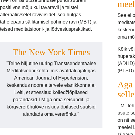
TM-il on rahutusetunnuste puhul suurem
meel
positiivne mõju kui tavaravil ja teistel
alternatiivsetel raviviisidel, sealhulgas
See ei o
tähelepanu säilitamisel põhinev ravi (MBT) ja
meditats
teised meditatsiooni- ja lõdvestuspraktikad.
keskendu
oma mõtt
Kõik või
The New York Times
hüperak
"Teine hiljutine uuring Transtsendentaalse
(ADHD) 
Meditatsiooni kohta, mis avaldati ajakirjas
(PTSD) 
American Journal of Hypertension,
Aga 
keskendus noorele tervele elanikkonnale.
sell
Leiti, et stressitud kolledžiõpilased
parandasid TM-ga oma seisundit, ja
TM'i teh
kõrgvererõhutõve riskiga õpilased suutsid
usute se
alandada oma vererõhku."
on nii s
meelel 
sügava 