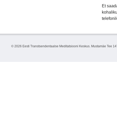
Et saad
kohaliku
telefoni
©
2026 Eesti Transtsendentaalse Meditatsiooni Keskus. Mustamäe Tee 147