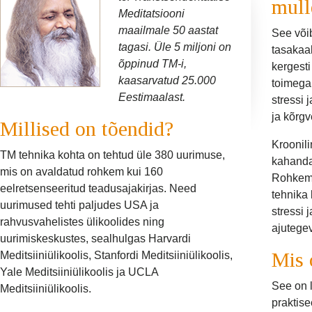
mull
Meditatsiooni
maailmale 50 aastat
See võib
tagasi. Üle 5 miljoni on
tasakaal
õppinud TM-i,
kergesti
kaasarvatud 25.000
toimega 
Eestimaalast.
stressi 
ja kõrg
Millised on tõendid?
Kroonili
TM tehnika kohta on tehtud üle 380 uurimuse,
kahandab
mis on avaldatud rohkem kui 160
Rohkem 
eelretsenseeritud teadusajakirjas. Need
tehnika 
uurimused tehti paljudes USA ja
stressi 
rahvusvahelistes ülikoolides ning
ajutegev
uurimiskeskustes, sealhulgas Harvardi
Mis 
Meditsiiniülikoolis, Stanfordi Meditsiiniülikoolis,
Yale Meditsiiniülikoolis ja UCLA
See on l
Meditsiiniülikoolis.
praktise