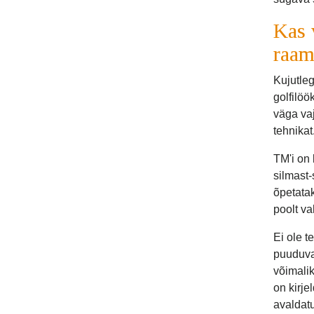
Kas 
raam
Kujutleg
golfilöö
väga vaj
tehnikat
TM'i on 
silmast-
õpetatak
poolt v
Ei ole t
puuduvad
võimalik
on kirje
avaldat