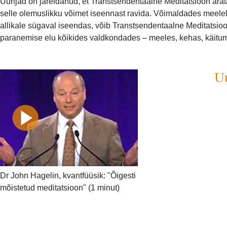
Uurijad on järeldanud, et Transtsendentaalne Meditatsioon ära
selle olemuslikku võimet iseennast ravida. Võimaldades meelel
allikale sügaval iseendas, võib Transtsendentaalne Meditatsi
paranemise elu kõikides valdkondades – meeles, kehas, käitum
Uu
Dr John Hagelin, kvantfüüsik: "Õigesti
mõistetud meditatsioon" (1 minut)