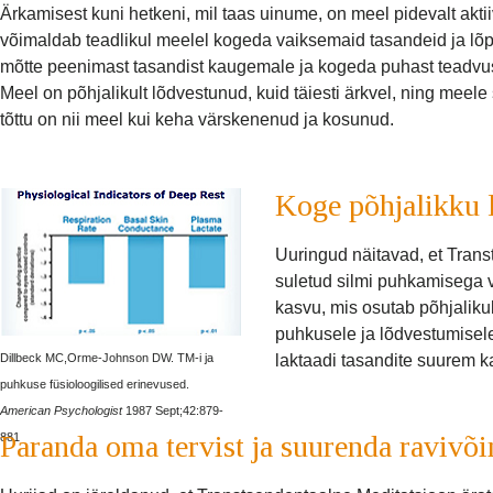
Ärkamisest kuni hetkeni, mil taas uinume, on meel pidevalt akt
võimaldab teadlikul meelel kogeda vaiksemaid tasandeid ja lõ
mõtte peenimast tasandist kaugemale ja kogeda puhast teadvust
Meel on põhjalikult lõdvestunud, kuid täiesti ärkvel, ning meel
tõttu on nii meel kui keha värskenenud ja kosunud.
Koge põhjalikku 
Uuringud näitavad, et Trans
suletud silmi puhkamisega 
kasvu, mis osutab põhjaliku
puhkusele ja lõdvestumisel
Dillbeck MC,Orme-Johnson DW. TM-i ja
laktaadi tasandite suurem 
puhkuse füsioloogilised erinevused.
American Psychologist
1987 Sept;42:879-
Paranda oma tervist ja suurenda ravivõ
881