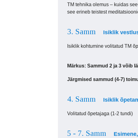
TM tehnika olemus – kuidas see 
see erineb teistest meditatsioonid
3. Samm
Isiklik vestlu
Isiklik kohtumine volitatud TM õp
Märkus: Sammud 2 ja 3 võib lä
Järgmised sammud (4-7) toimuv
4. Samm
Isiklik õpeta
Volitatud õpetajaga (1-2 tundi)
5 - 7. Samm
Esimene,