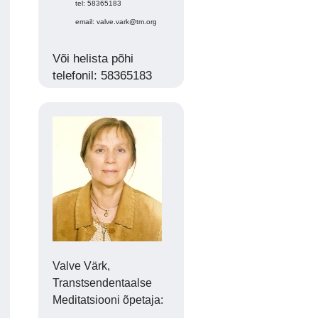
tel: 58365183
email: valve.vark@tm.org
Või helista põhi
telefonil: 58365183
Valve Värk,
Transtsendentaalse
Meditatsiooni õpetaja: