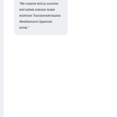
"Me ootame teid ja soovime
teid aidata edasise teabe
leidmisel Transtsendentaalse
Meditatsiooni õppimise
kohta."