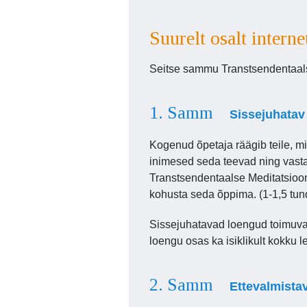
Suurelt osalt intern
Seitse sammu Transtsendentaals
1. Samm
Sissejuhatav
Kogenud õpetaja räägib teile, m
inimesed seda teevad ning vasta
Transtsendentaalse Meditatsioon
kohusta seda õppima. (1-1,5 tund
Sissejuhatavad loengud toimuva
loengu osas ka isiklikult kokku l
2. Samm
Ettevalmista