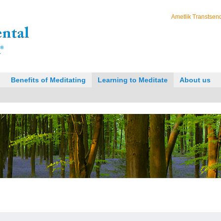
Ametlik Transtsend
Benefits of Meditating
Learning to Meditate
About us