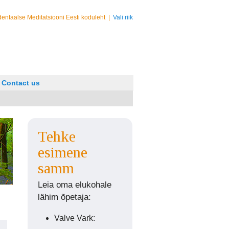
entaalse Meditatsiooni Eesti koduleht
|
Vali riik
Contact us
Tehke
esimene
samm
Leia oma elukohale
lähim õpetaja:
Valve Vark: