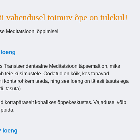
eti vahendusel toimuv õpe on tulekul!
e Meditatsiooni õppimisel
 loeng
is Transtsendentaalne Meditatsioon täpsemalt on, miks
b teie küsimustele. Oodatud on kõik, kes tahavad
i kohta rohkem teada, ning see loeng on täiesti tasuta ega
i, tasuta)
d korrapäraselt kohalikes õppekeskustes. Vajadusel võib
eppida.
v loeng