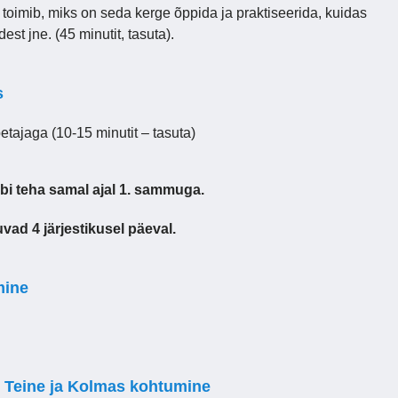
toimib, miks on seda kerge õppida ja praktiseerida, kuidas
est jne. (45 minutit, tasuta).
s
etajaga (10-15 minutit – tasuta)
bi teha samal ajal 1. sammuga.
ad 4 järjestikusel päeval.
mine
 Teine ja Kolmas kohtumine