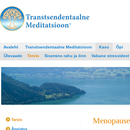
Avaleht
Transtsendentaalne Meditatsioon
Kasu
Õpi
Ülevaade
Tervis
Sisemine rahu ja õnn
Vabane stressidest
Menopause
Tervis
Ängistus