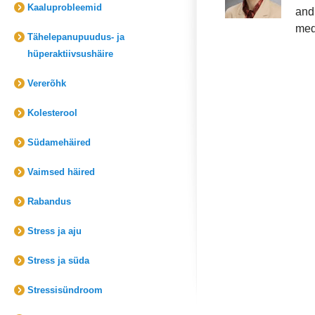
Kaaluprobleemid
and 
med
Tähelepanupuudus- ja
hüperaktiivsushäire
Vererõhk
Kolesterool
Südamehäired
Vaimsed häired
Rabandus
Stress ja aju
Stress ja süda
Stressisündroom