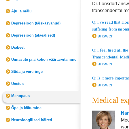
Dr. Lonsdorf answ
transcendental me
Aju ja mälu
Q: I've read that H
Depressioon (täiskasvanud)
suffering from insom
Depressioon (alaealised)
answer
Diabeet
Q: I feel tired all t
Transcendental Medit
Uimastite ja alkoholi väärtarvitamine
answer
Süda ja vereringe
Q: Is it more importa
Unetus
answer
Menopaus
Medical ex
Õpe ja käitumine
Nan
Med
Neuroloogilised häired
wom