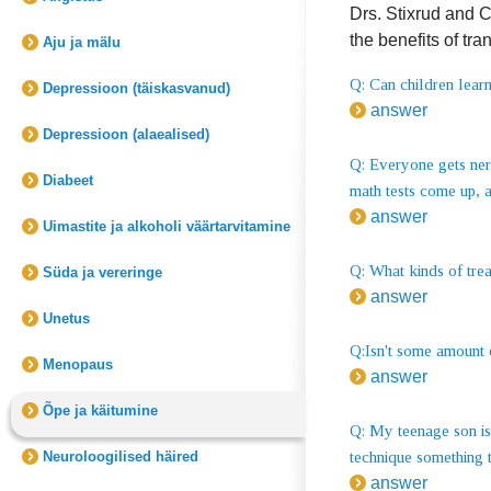
Drs. Stixrud and C
the benefits of tr
Aju ja mälu
Q: Can children learn
Depressioon (täiskasvanud)
answer
Depressioon (alaealised)
Q: Everyone gets nerv
Diabeet
math tests come up, a
answer
Uimastite ja alkoholi väärtarvitamine
Q: What kinds of tre
Süda ja vereringe
answer
Unetus
Q:Isn't some amount 
Menopaus
answer
Õpe ja käitumine
Q: My teenage son is 
Neuroloogilised häired
technique something 
answer