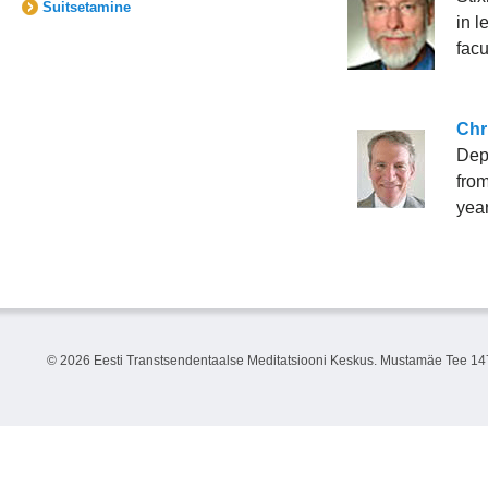
Suitsetamine
in l
facu
Chr
Depa
from
year
©
2026 Eesti Transtsendentaalse Meditatsiooni Keskus. Mustamäe Tee 147