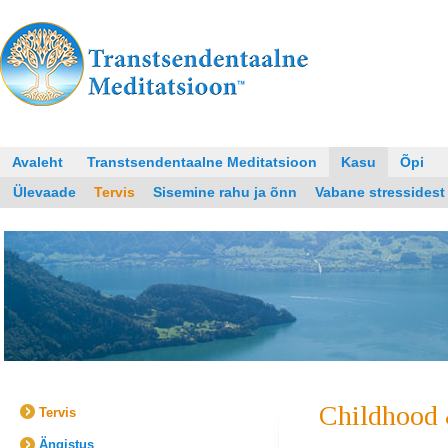
Avaleht
Transtsendentaalne Meditatsioon
Kasu
Õpi
Ülevaade
Tervis
Sisemine rahu ja õnn
Vabane stressidest
Childhood 
Tervis
Ängistus