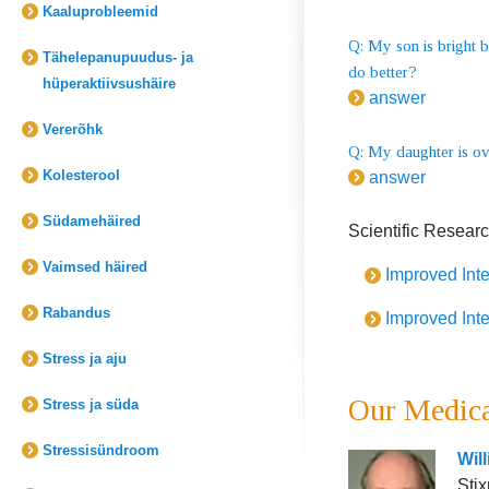
Kaaluprobleemid
Q: My son is bright b
Tähelepanupuudus- ja
do better?
hüperaktiivsushäire
answer
Vererõhk
Q: My daughter is ov
Kolesterool
answer
Südamehäired
Scientific Resear
Vaimsed häired
Improved Inte
Rabandus
Improved Inte
Stress ja aju
Our Medica
Stress ja süda
Stressisündroom
Wil
Stix